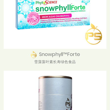
Snowphyll™Forte
雪藻藻叶素长寿绿色食品