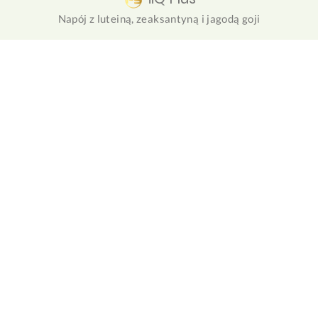
Napój z luteiną, zeaksantyną i jagodą goji
NuForte
Roślinny zamiennik posiłku białkowego z olejem MCT i