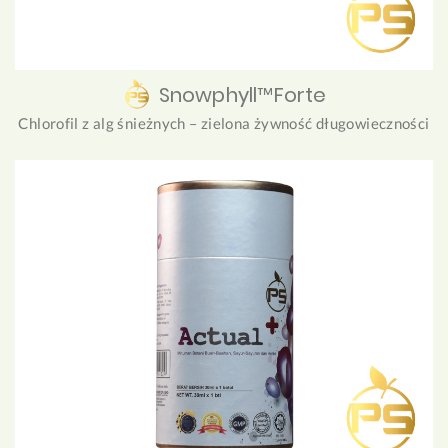
Snowphyll™Forte
Chlorofil z alg śnieżnych – zielona żywność długowieczności