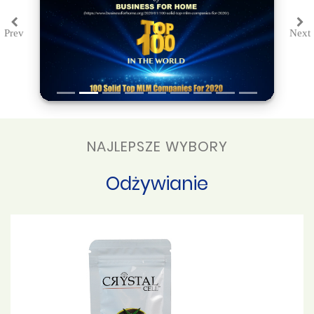
Prev
Next
Previous
Ne
NAJLEPSZE WYBORY
Odżywianie