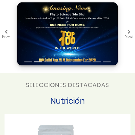
Prev
Next
Previous
Ne
SELECCIONES DESTACADAS
Nutrición