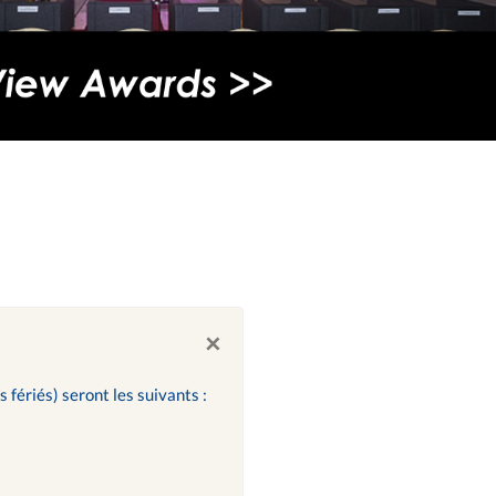
×
s fériés) seront les suivants :