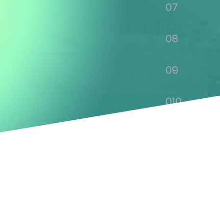
07
08
09
010
011
012