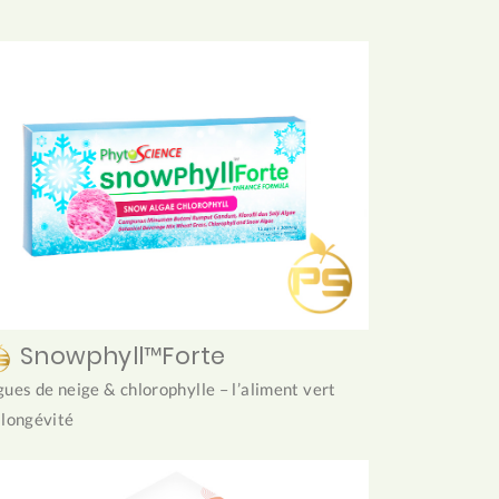
Snowphyll™Forte
gues de neige & chlorophylle – l’aliment vert
 longévité