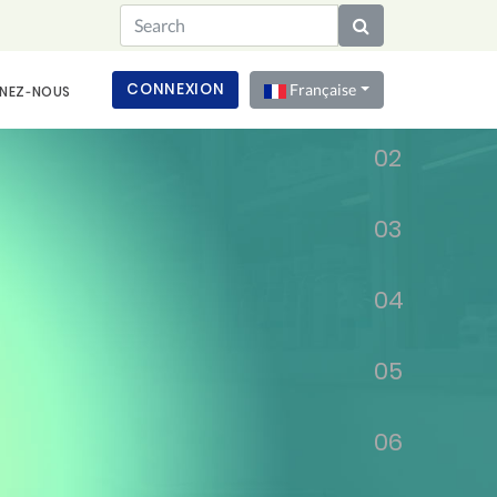
01
CONNEXION
Française
NEZ‑NOUS
02
03
04
05
06