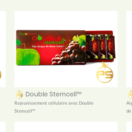
Double Stemcell™
Rajeunissement cellulaire avec Double
Al
Stemcell™
de