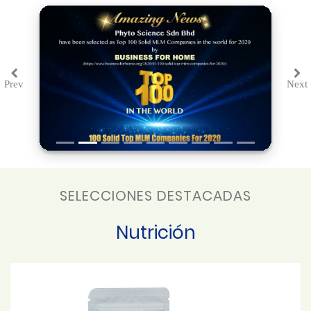
Prev
Next
Previous
Ne
SELECCIONES DESTACADAS
Nutrición