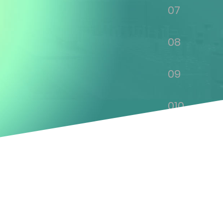
07
08
09
010
011
012