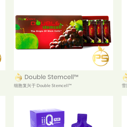
Double Stemcell™
细胞复兴于 Double Stemcell™
雪