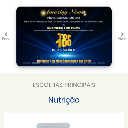
Prev
Next
Previous
Ne
ESCOLHAS PRINCIPAIS
Nutrição