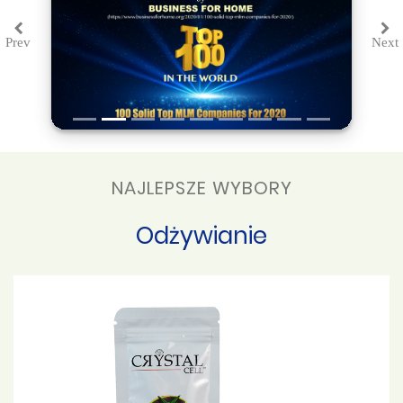
Prev
Next
Previous
Ne
NAJLEPSZE WYBORY
Odżywianie