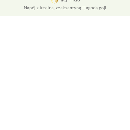
Napój z luteiną, zeaksantyną i jagodą goji
NuForte
Roślinny zamiennik posiłku białkowego z olejem MCT i