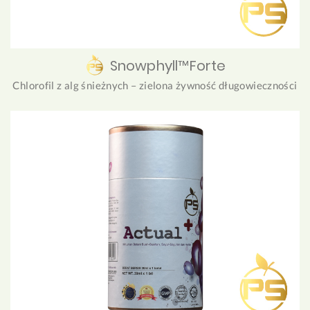
Snowphyll™Forte
Chlorofil z alg śnieżnych – zielona żywność długowieczności