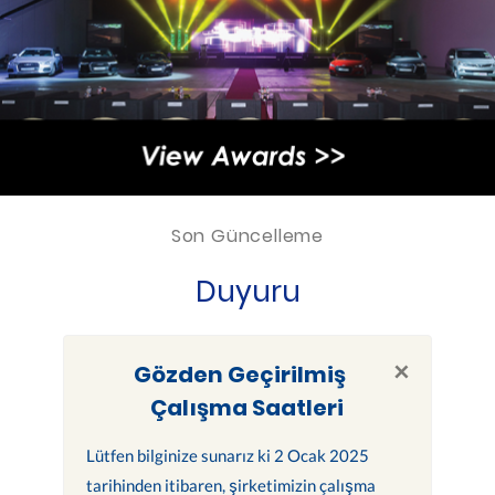
Son Güncelleme
Duyuru
×
Gözden Geçirilmiş
Çalışma Saatleri
Lütfen bilginize sunarız ki 2 Ocak 2025
tarihinden itibaren, şirketimizin çalışma