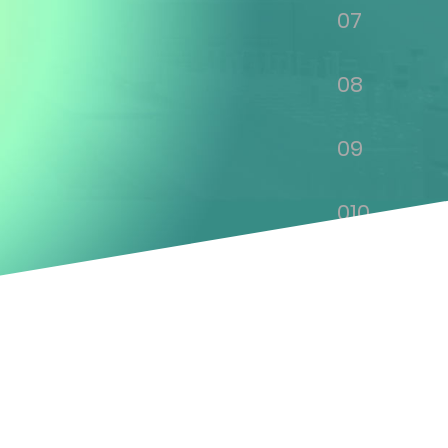
07
08
09
010
011
012