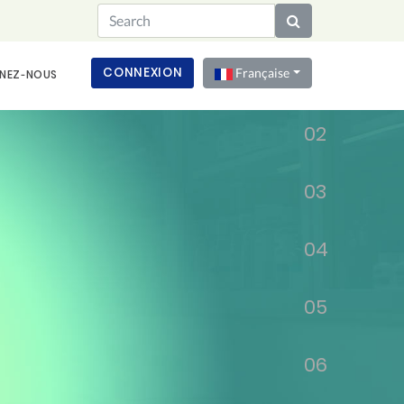
01
CONNEXION
Française
NEZ‑NOUS
02
03
04
05
06