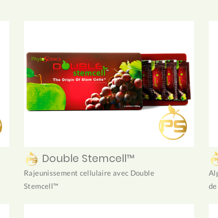
Double Stemcell™
Rajeunissement cellulaire avec Double
Al
Stemcell™
de