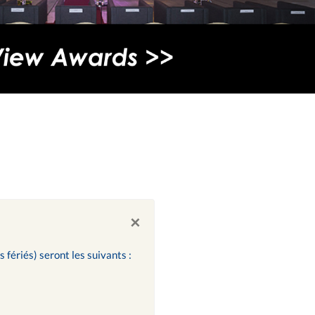
×
s fériés) seront les suivants :