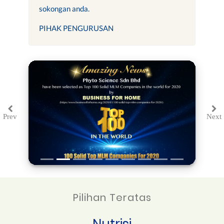
sokongan anda.
PIHAK PENGURUSAN
Prev
Next
Previous
Ne
Pilihan Teratas
Nutrisi