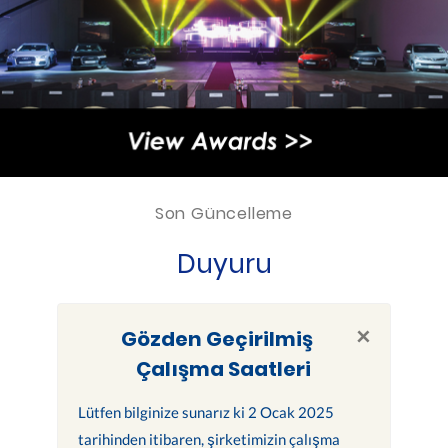
Son Güncelleme
Duyuru
×
Gözden Geçirilmiş
Çalışma Saatleri
Lütfen bilginize sunarız ki 2 Ocak 2025
tarihinden itibaren, şirketimizin çalışma