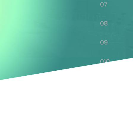
07
08
09
010
011
012