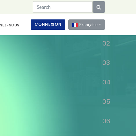
01
CONNEXION
Française
NEZ‑NOUS
02
03
04
05
06