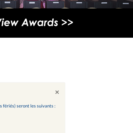
×
s fériés) seront les suivants :