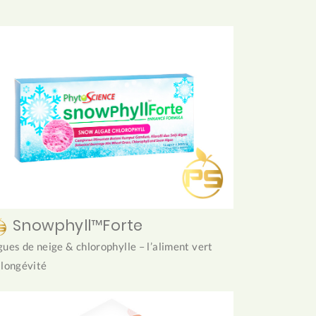
Snowphyll™Forte
gues de neige & chlorophylle – l’aliment vert
 longévité