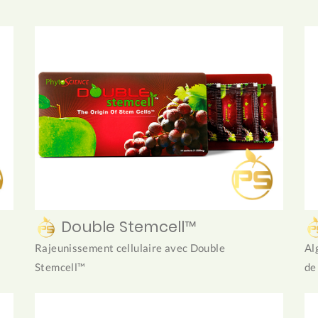
Double Stemcell™
Rajeunissement cellulaire avec Double
Al
Stemcell™
de