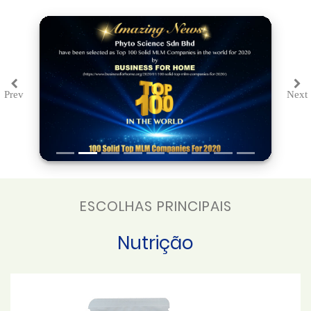
Prev
Next
Previous
Ne
ESCOLHAS PRINCIPAIS
Nutrição