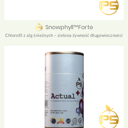
Snowphyll™Forte
Chlorofil z alg śnieżnych – zielona żywność długowieczności