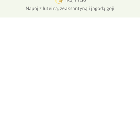
Napój z luteiną, zeaksantyną i jagodą goji
NuForte
Roślinny zamiennik posiłku białkowego z olejem MCT i