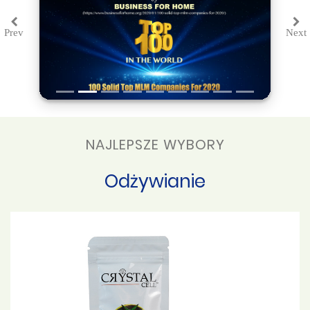
Prev
Next
Previous
Ne
NAJLEPSZE WYBORY
Odżywianie