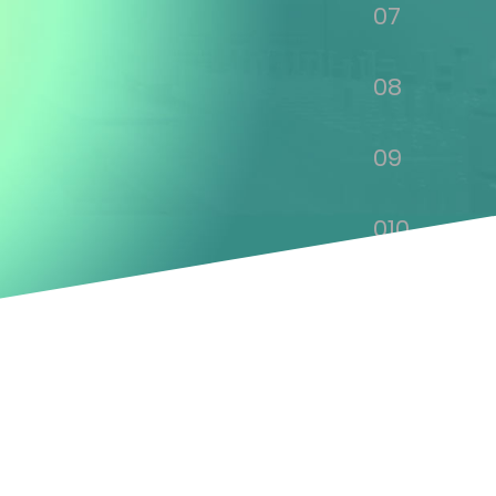
07
08
09
010
011
012