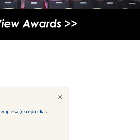
×
ra empresa (excepto días