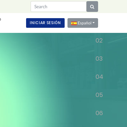
O
01
INICIAR SESIÓN
Español
02
03
04
05
06