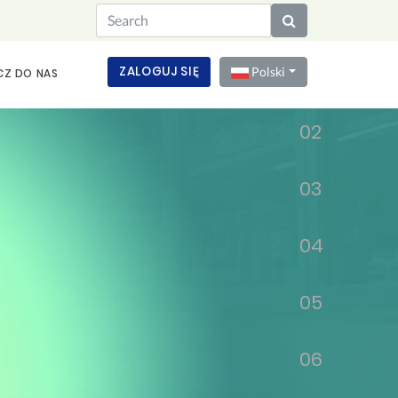
01
ZALOGUJ SIĘ
Polski
CZ DO NAS
02
03
04
05
06