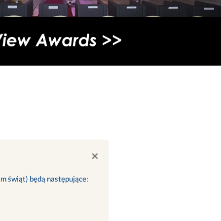
×
iem świąt) będą następujące: