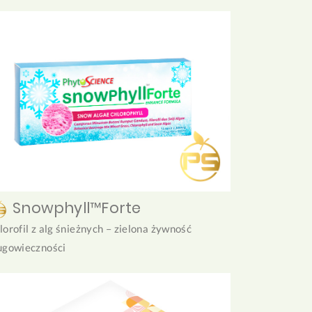
Snowphyll™Forte
lorofil z alg śnieżnych – zielona żywność
ugowieczności