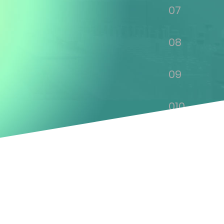
07
08
09
010
011
012