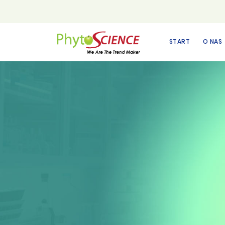
START
O NAS