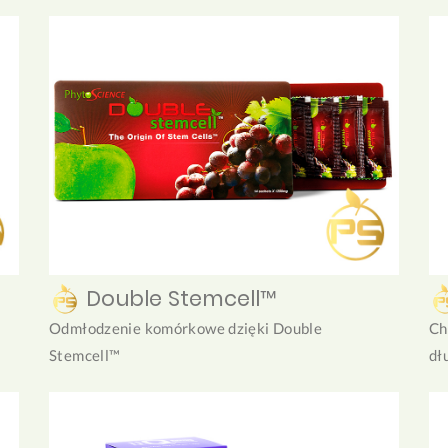
Double Stemcell™
Odmłodzenie komórkowe dzięki Double
Ch
Stemcell™
dł