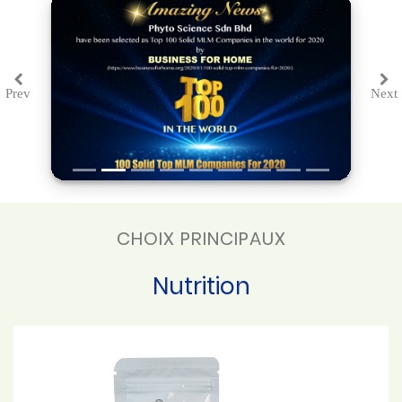
Prev
Next
Previous
Ne
CHOIX PRINCIPAUX
Nutrition