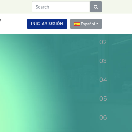
O
01
INICIAR SESIÓN
Español
02
03
04
05
06