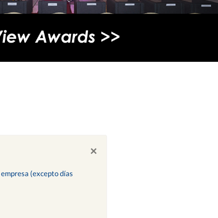
×
ra empresa (excepto días