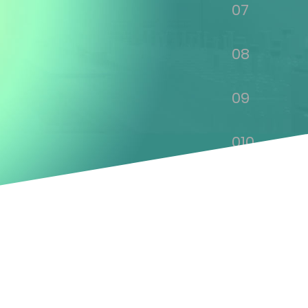
07
08
09
010
011
012