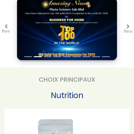
Prev
Next
Previous
Ne
CHOIX PRINCIPAUX
Nutrition