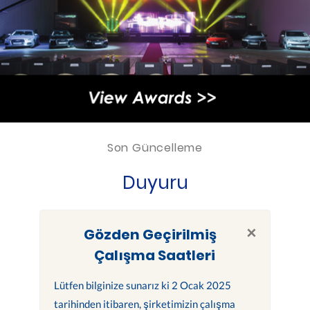
Son Güncelleme
Duyuru
×
Gözden Geçirilmiş
Çalışma Saatleri
Lütfen bilginize sunarız ki 2 Ocak 2025
tarihinden itibaren, şirketimizin çalışma