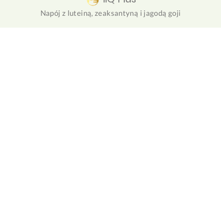
Napój z luteiną, zeaksantyną i jagodą goji
NuForte
Roślinny zamiennik posiłku białkowego z olejem MCT i