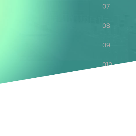
07
08
09
010
011
012