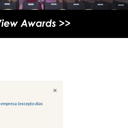
×
ra empresa (excepto días