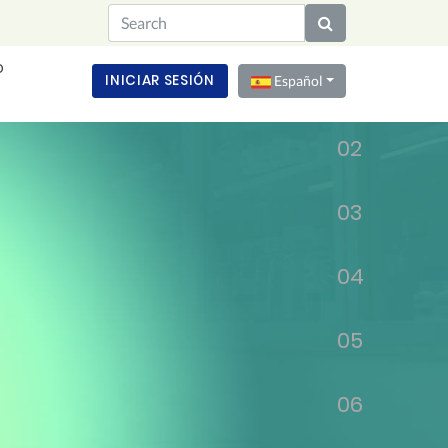
O
01
INICIAR SESIÓN
Español
02
03
04
05
06