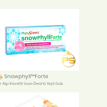
Snowphyll™Forte
r Algı Klorofili Uzun Ömürlü Yeşil Gıda