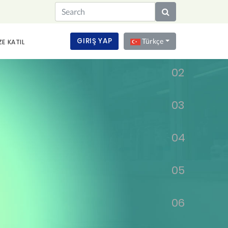
01
GIRIŞ YAP
Türkçe
ZE KATIL
02
03
04
05
06