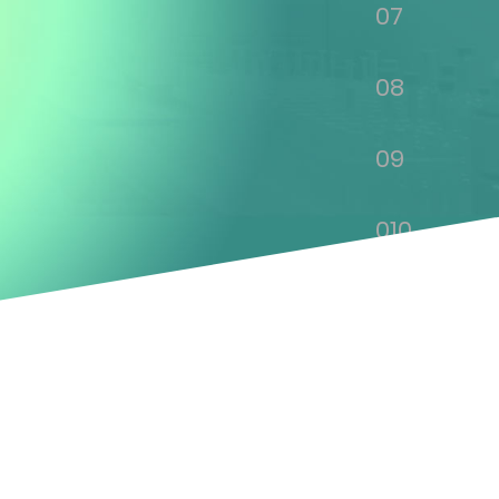
07
08
09
010
011
012