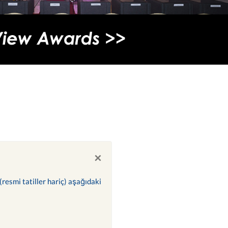
×
(resmi tatiller hariç) aşağıdaki