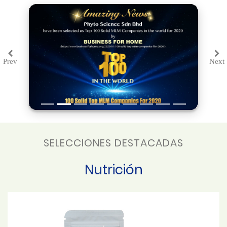
Prev
Next
Previous
Ne
SELECCIONES DESTACADAS
Nutrición