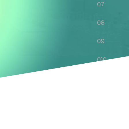
07
08
09
010
011
012