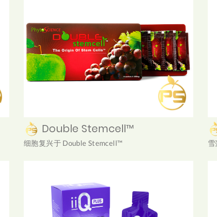
Double Stemcell™
细胞复兴于 Double Stemcell™
雪