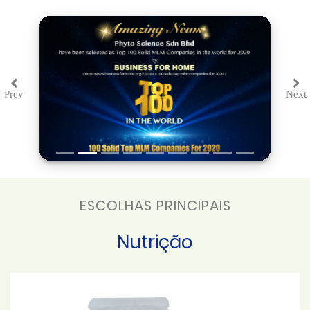
Prev
Next
Previous
Ne
ESCOLHAS PRINCIPAIS
Nutrição