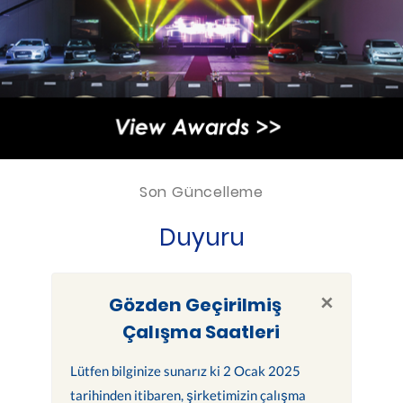
Son Güncelleme
Duyuru
×
Gözden Geçirilmiş
Çalışma Saatleri
Lütfen bilginize sunarız ki 2 Ocak 2025
tarihinden itibaren, şirketimizin çalışma